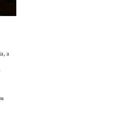
a, a
s
os