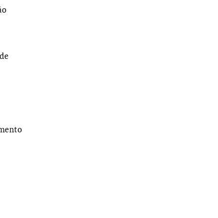
ão
 de
amento